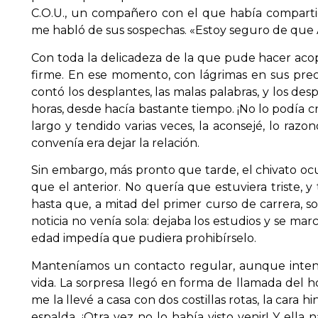
C.O.U., un compañero con el que había compartid
me habló de sus sospechas. «Estoy seguro de que A
Con toda la delicadeza de la que pude hacer acop
firme. En ese momento, con lágrimas en sus preci
contó los desplantes, las malas palabras, y los des
horas, desde hacía bastante tiempo. ¡No lo podía 
largo y tendido varias veces, la aconsejé, lo raz
convenía era dejar la relación.
Sin embargo, más pronto que tarde, el chivato ocu
que el anterior. No quería que estuviera triste, y
hasta que, a mitad del primer curso de carrera, s
noticia no venía sola: dejaba los estudios y se mar
edad impedía que pudiera prohibírselo.
Manteníamos un contacto regular, aunque inten
vida. La sorpresa llegó en forma de llamada del h
me la llevé a casa con dos costillas rotas, la cara
espalda. ¡Otra vez no lo había visto venir! Y ell