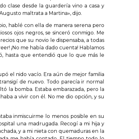
o clase desde la guardería vino a casa y
ugusto maltrata a Martina», dijo.
io, hablé con ella de manera serena pero
osos ojos negros, se sinceró conmigo. Me
precios que su novio le dispensaba, a todas
creer! ¡No me había dado cuenta! Hablamos
onó, hasta que entendió que lo que más le
pó el nido vacío. Era aún de mejor familia
 transigí de nuevo. Todo parecía ir normal
oltó la bomba. Estaba embarazada, pero la
chaba a vivir con él. No me dio opción, y su
taba inmiscuirme lo menos posible en su
ospital una madrugada. Recogí a mi hija y
 hinchada, y a mi nieta con quemaduras en la
a nada me había contado. El tiempo todo lo