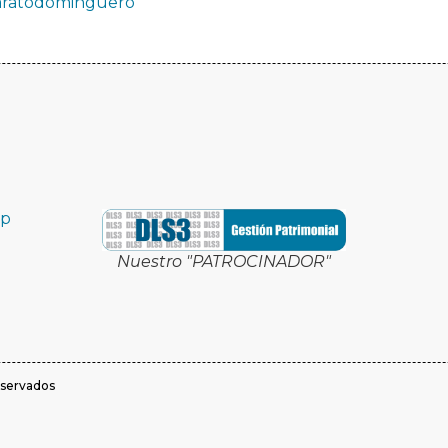
earatodominguero
pp
Nuestro "PATROCINADOR"
eservados